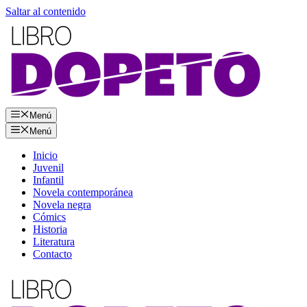
Saltar al contenido
Menú
Menú
Inicio
Juvenil
Infantil
Novela contemporánea
Novela negra
Cómics
Historia
Literatura
Contacto