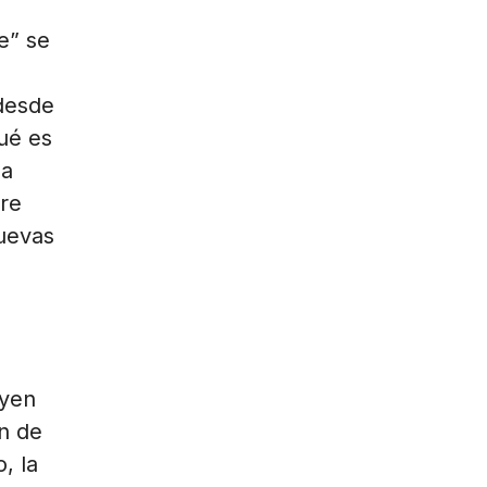
e” se
 desde
ué es
la
re
cuevas
uyen
n de
, la