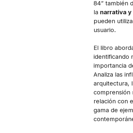
84” también d
la
narrativa y
pueden utiliz
usuario.
El libro abord
identificando 
importancia d
Analiza las in
arquitectura, 
comprensión m
relación con 
gama de ejemp
contemporáneos