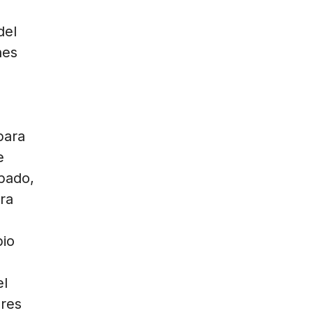
del
nes
para
e
ipado,
ra
pio
l
res