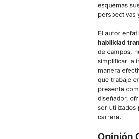
esquemas suel
perspectivas y
El autor enfa
habilidad tra
de campos, no
simplificar la
manera efecti
que trabaje e
presenta com
diseñador, of
ser utilizados
carrera.
Opinión 