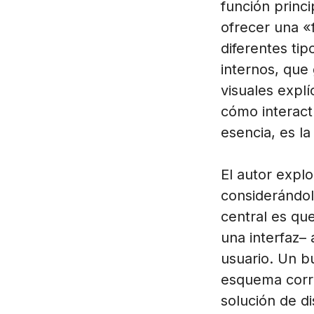
función princ
ofrecer una «
diferentes ti
internos, que
visuales explí
cómo interactú
esencia, es l
El autor explo
considerándol
central es que
una interfaz–
usuario. Un b
esquema corre
solución de di