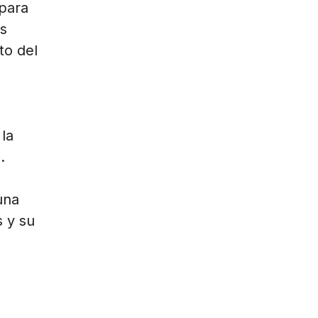
para
s
to del
la
.
una
 y su