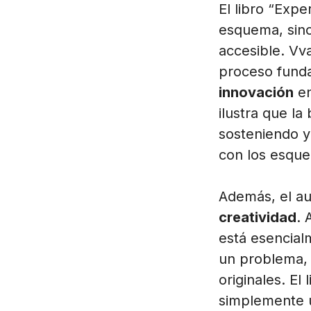
El libro “Expe
esquema, sino
accesible. Vv
proceso fund
innovación
en
ilustra que l
sosteniendo y
con los esque
Además, el au
creatividad
. 
está esencia
un problema, 
originales. El
simplemente u