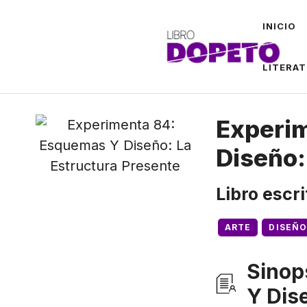
Saltar
INICIO
al
contenido
LITERA
Experi
Diseño:
Libro escr
ARTE
DISEÑO
Sinop
Y Dis