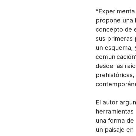
“Experimenta 
propone una i
concepto de e
sus primeras 
un esquema, y
comunicación?
desde las raíc
prehistóricas,
contemporán
El autor arg
herramientas 
una forma de
un paisaje en 