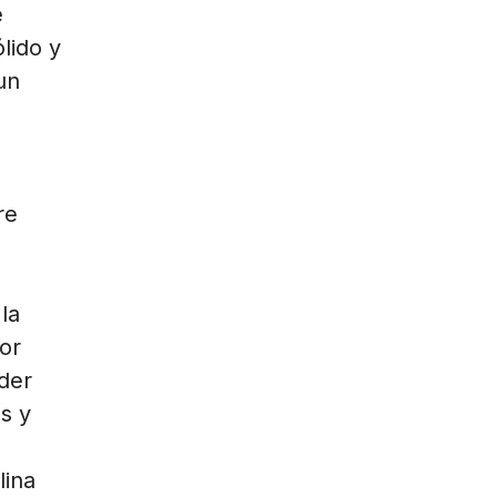
e
lido y
un
re
la
or
der
s y
lina