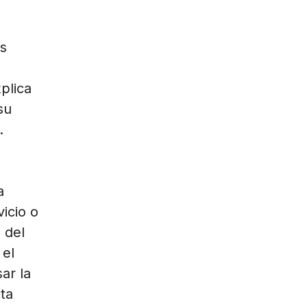
s
plica
su
.
a
vicio o
 del
 el
ar la
ta