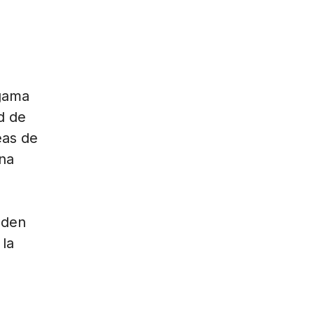
 gama
d de
eas de
ona
eden
 la